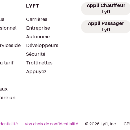
LYFT
Appli Chauffeur
Lyft
us
Carrières
Appli Passager
ssionnel
Entreprise
Lyft
Autonome
rviceside
Développeurs
Sécurité
u tarif
Trottinettes
Appuyez
aux
aire un
dentialité
Vos choix de confidentialité
© 2026 Lyft, Inc.
CP