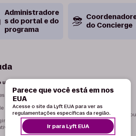
Administradore
Coordenador
s do portal e do
do Concierge
programa
uda
usar o aplicativo
Ganhos e bônus
Parece que você está em nos
s básicas do Lyft
Como funcionam os
EUA
pagamentos
Acesse o site da Lyft EUA para ver as
e Motorista Lyft
regulamentações específicas da região.
Problemas de pagamento o
gindo problemas do
taxa
Ir para Lyft EUA
ativo
Bônus e recompensas