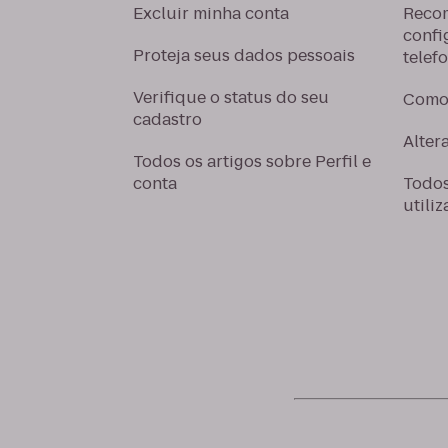
Excluir minha conta
Reco
confi
Proteja seus dados pessoais
telef
Verifique o status do seu
Como 
cadastro
Alter
Todos os artigos sobre Perfil e
conta
Todos
utiliz