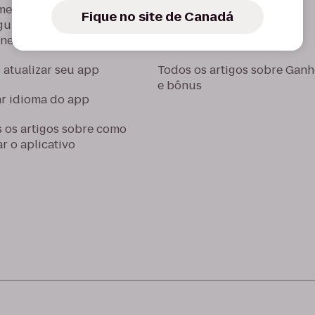
mendações e
Fique no site de Canadá
gurações para software no
Configurar informações
one
bancárias e fiscais
atualizar seu app
Todos os artigos sobre Gan
e bônus
ar idioma do app
 os artigos sobre como
ar o aplicativo