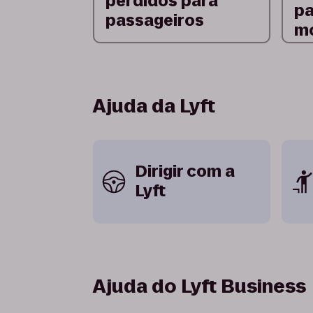
perdidos para
p
passageiros
mo
Ajuda da Lyft
Dirigir com a
Lyft
Ajuda do Lyft Business