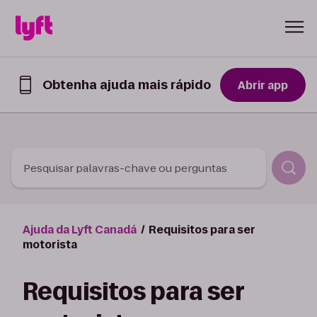
Skip to Content
Obtenha ajuda mais rápido
Abrir app
Obtenha
ajuda
mais
rápido
no
app
Pesquisar palavras-chave ou perguntas
Lyft
Ajuda da Lyft Canadá
Requisitos para ser
motorista
Requisitos para ser