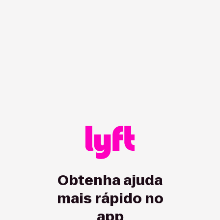
/hc/pt-ca/all/articles/115012925847-delete-my-account?sh
Obtenha ajuda
mais rápido no
app