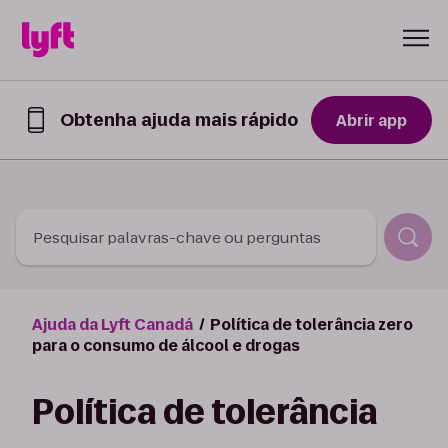
Skip to Content
Obtenha ajuda mais rápido
Abrir app
Obtenha
ajuda
mais
rápido
no
app
Pesquisar palavras-chave ou perguntas
Lyft
Ajuda da Lyft Canadá
Política de tolerância zero
para o consumo de álcool e drogas
Política de tolerância