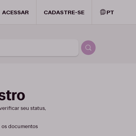
ACESSAR
CADASTRE-SE
PT
stro
erificar seu status,
os os documentos