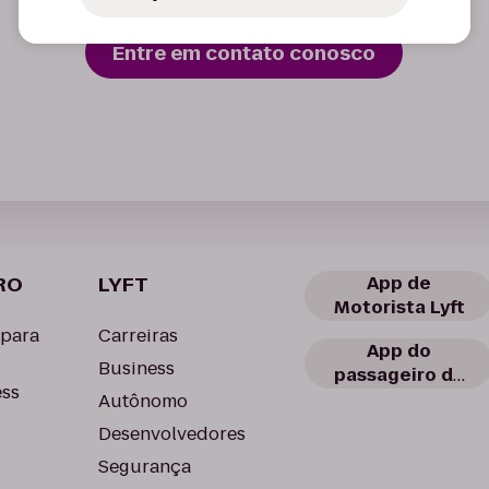
Entre em contato conosco
RO
LYFT
App de
Motorista Lyft
 para
Carreiras
App do
Business
passageiro da
ess
Lyft
Autônomo
Desenvolvedores
Segurança