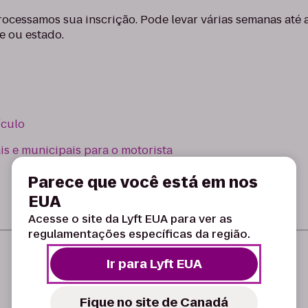
ocessamos sua inscrição. Pode levar várias semanas até a
e ou estado.
ículo
s e municipais para o motorista
Parece que você está em nos
EUA
Acesse o site da Lyft EUA para ver as
regulamentações específicas da região.
Ir para Lyft EUA
Ainda precisa de ajuda?
Fique no site de Canadá