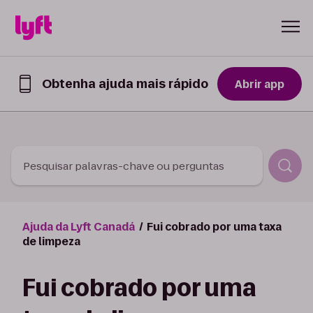
Skip to Content
Obtenha ajuda mais rápido
Abrir app
Obtenha
ajuda
mais
rápido
no
app
Pesquisar palavras-chave ou perguntas
Lyft
Ajuda da Lyft Canadá
Fui cobrado por uma taxa
de limpeza
Fui cobrado por uma