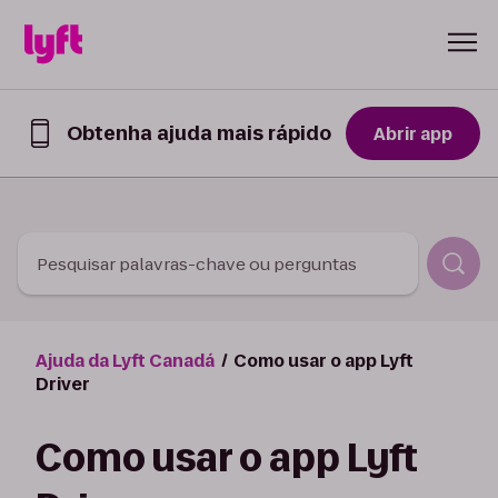
Skip to Content
Obtenha ajuda mais rápido
Abrir app
Obtenha
ajuda
mais
rápido
no
app
Pesquisar palavras-chave ou perguntas
Lyft
Ajuda da Lyft Canadá
Como usar o app Lyft
Driver
Como usar o app Lyft