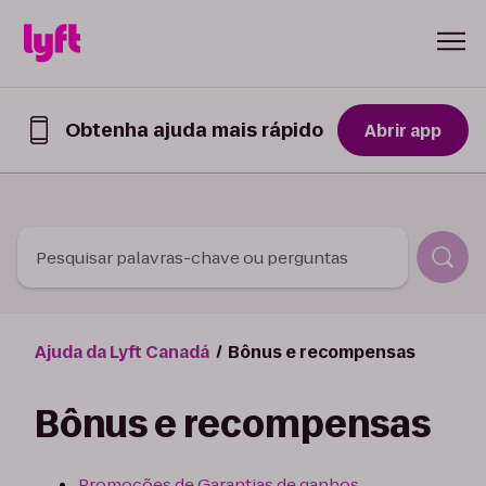
Skip to Content
Obtenha ajuda mais rápido
Abrir app
Obtenha
ajuda
mais
rápido
no
app
Pesquisar palavras-chave ou perguntas
Lyft
Ajuda da Lyft Canadá
Bônus e recompensas
Bônus e recompensas
Promoções de Garantias de ganhos