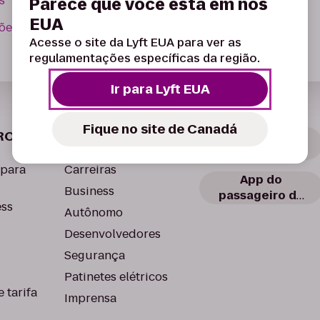
s
Parece que você está em nos
EUA
es bancárias e fiscais
Acesse o site da Lyft EUA para ver as
regulamentações específicas da região.
Ir para Lyft EUA
Fique no site de Canadá
RO
LYFT
App de
Motorista Lyft
 para
Carreiras
App do
Business
passageiro da
ess
Lyft
Autônomo
Desenvolvedores
Segurança
Patinetes elétricos
 tarifa
Imprensa