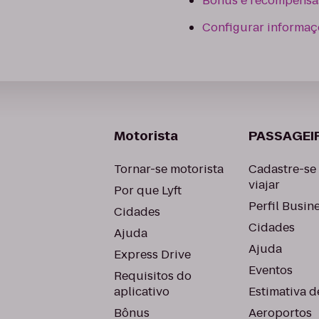
Bônus e recompensa
Configurar informaçõ
Motorista
PASSAGEI
Tornar-se motorista
Cadastre-se
viajar
Por que Lyft
Perfil Busin
Cidades
Cidades
Ajuda
Ajuda
Express Drive
Eventos
Requisitos do
aplicativo
Estimativa de
Bônus
Aeroportos