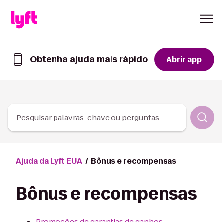
Skip to Content
Obtenha ajuda mais rápido
Abrir app
Obtenha
ajuda
mais
rápido
no
app
Pesquisar palavras-chave ou perguntas
Lyft
Ajuda da Lyft EUA
Bônus e recompensas
Bônus e recompensas
Promoções de garantias de ganhos