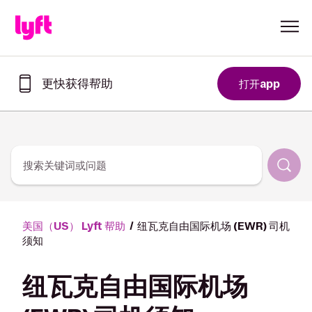
Skip to Content
更快获得帮助
打开app
在
Lyft
app
中
更
快
搜索关键词或问题
获
取
帮
助
美国（US） Lyft 帮助
纽瓦克自由国际机场 (EWR) 司机
须知
纽瓦克自由国际机场