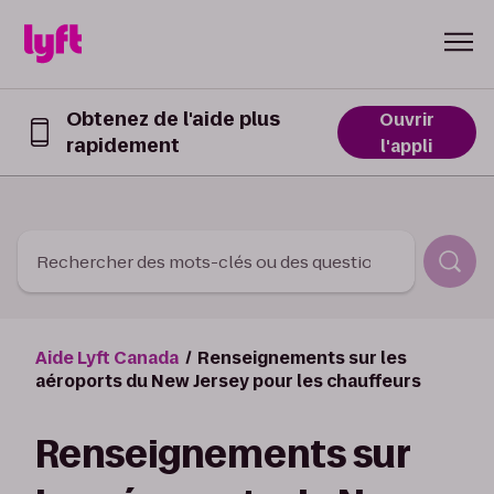
Skip to Content
Obtenez de l'aide plus
Ouvrir
rapidement
Obtenez
l'appli
de
l’aide
plus
rapidement
dans
Rechercher des mots-clés ou des questions
l’appli
Lyft
Aide Lyft Canada
Renseignements sur les
aéroports du New Jersey pour les chauffeurs
Renseignements sur