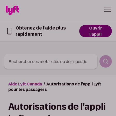
Skip to Content
Obtenez de l'aide plus
Ouvrir
rapidement
Obtenez
l'appli
de
l’aide
plus
rapidement
dans
Rechercher des mots-clés ou des questions
l’appli
Lyft
Aide Lyft Canada
Autorisations de l’appli Lyft
pour les passagers
Autorisations de l’appli