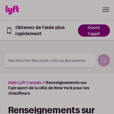
Skip to Content
Obtenez de l'aide plus
Ouvrir
rapidement
Obtenez
l'appli
de
l’aide
plus
rapidement
dans
Rechercher des mots-clés ou des questions
l’appli
Lyft
Aide Lyft Canada
Renseignements sur
l’aéroport de la ville de New York pour les
chauffeurs
Renseignements sur