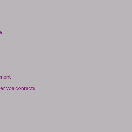
e
ement
r vos contacts