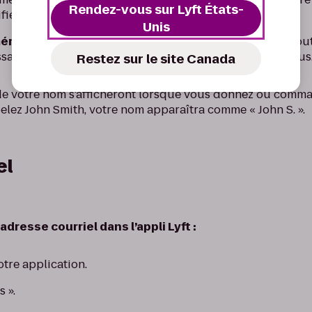
Rendez-vous sur Lyft États-
ier et enregistrer
Unis
éro de téléphone :
touchez « Communiquer avec le sout
age. Il nous fera plaisir de changer votre nom pour vous
Restez sur le site Canada
e de votre nom s'afficheront lorsque vous donnez ou com
elez John Smith, votre nom apparaîtra comme « John S. ».
el
adresse courriel dans l’appli Lyft :
tre application.
 ».