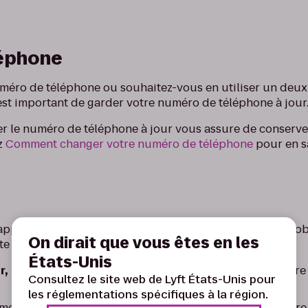
éphone
éro de téléphone ou souhaitez-vous en utiliser un deu
 est important de garder votre numéro de téléphone à jour
er le numéro de téléphone à jour vous assure de conserver
ez
Comment changer votre numéro de téléphone
pour en s
appuyez sur « Contacter l'assistance » ci-dessous pour obt
On dirait que vous êtes en les
e de profil Lyft.
États-Unis
r,
il existe trois manières de mettre à jour le nom de votre
Consultez le site web de Lyft États-Unis pour
les réglementations spécifiques à la région.
menu de l'appli, touchez « Afficher le compte » sous votr