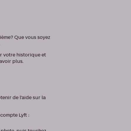
xième? Que vous soyez
.
 votre historique et
avoir plus.
enir de l'aide sur la
 compte Lyft :
e photo, puis touchez