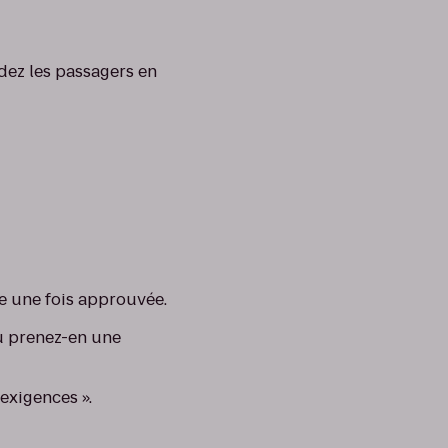
idez les passagers en
e une fois approuvée.
ou prenez-en une
 exigences ».