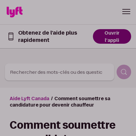
Skip to Content
Obtenez de l'aide plus
Ouvrir
rapidement
Obtenez
l'appli
de
l’aide
plus
rapidement
dans
Rechercher des mots-clés ou des questions
l’appli
Lyft
Aide Lyft Canada
Comment soumettre sa
candidature pour devenir chauffeur
Comment soumettre