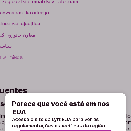
s txog cov tsiaj muab kev pab cuam
xaywaanaadka adeega
neensa tajaajilaa
معاون جانوروں کے 
سياسة 
ு க ொள்கை
quentes
 serviço?
Parece que você está em nos
EUA
imais de trabalho, não de estimação. Os animais de serv
Acesse o site da Lyft EUA para ver as
 ajudar pessoas com necessidades especiais. Eles ajudam
regulamentações específicas da região.
s surdas sobre sons, protegem as pessoas que estão tend