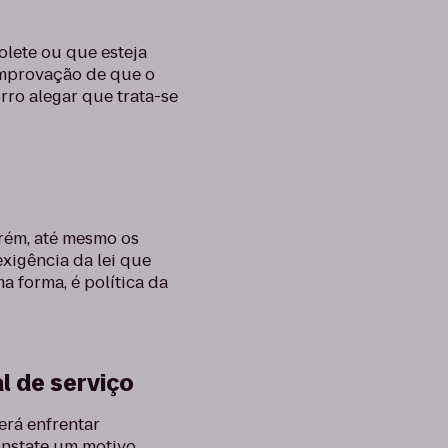
olete ou que esteja
omprovação de que o
rro alegar que trata-se
orém, até mesmo os
exigência da lei que
a forma, é política da
 de serviço
erá enfrentar
onstate um motivo