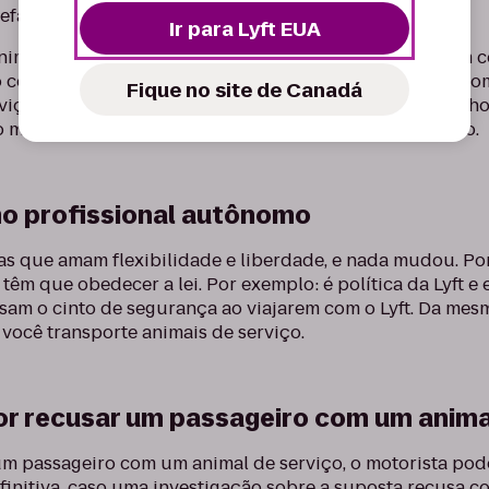
refas para ajudar quem tem necessidades especiais.
Ir para Lyft EUA
nimal de serviço tenha uma identificação na coleira, um c
o com animal de serviço não precisa mostrar nenhuma c
Fique no site de Canadá
viço. Em outras palavras, se um passageiro com um cacho
o motorista tem a obrigação de transportar o passageiro.
mo profissional autônomo
oas que amam flexibilidade e liberdade, e nada mudou. P
êm que obedecer a lei. Por exemplo: é política da Lyft e 
sam o cinto de segurança ao viajarem com o Lyft. Da mesm
e você transporte animais de serviço.
r recusar um passageiro com um animal
um passageiro com um animal de serviço, o motorista pod
finitiva, caso uma investigação sobre a suposta recusa c