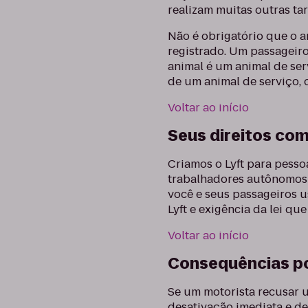
realizam muitas outras ta
Não é obrigatório que o a
registrado. Um passageir
animal é um animal de ser
de um animal de serviço, 
Voltar ao início
Seus direitos co
Criamos o Lyft para pess
trabalhadores autônomos t
você e seus passageiros u
Lyft e exigência da lei qu
Voltar ao início
Consequências po
Se um motorista recusar 
desativação imediata e de