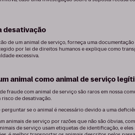
a desativação
ação de um animal de serviço, forneça uma documentação 
tegido por lei de direitos humanos e explique como tran
uldade excessiva.
um animal como animal de serviço legít
s de fraude com animal de serviço são raros em nossa c
 risco de desativação.
e perguntar se o animal é necessário devido a uma deficiê
am animais de serviço por razões que não são óbvias, co
nimais de serviço usam etiquetas de identificação, e eles
ões, é melhor transportar os animais descritos pelos pas