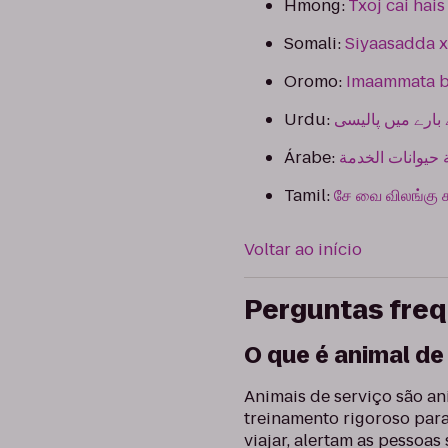
Hmong:
Txoj cai hai
Somali:
Siyaasadda 
Oromo:
Imaammata bi
Urdu:
بارے میں پالیسی
Árabe:
حيوانات الخدمة
Tamil:
சே வை விலங்க
Voltar ao início
Perguntas fre
O que é animal de
Animais de serviço são an
treinamento rigoroso para
viajar, alertam as pessoa