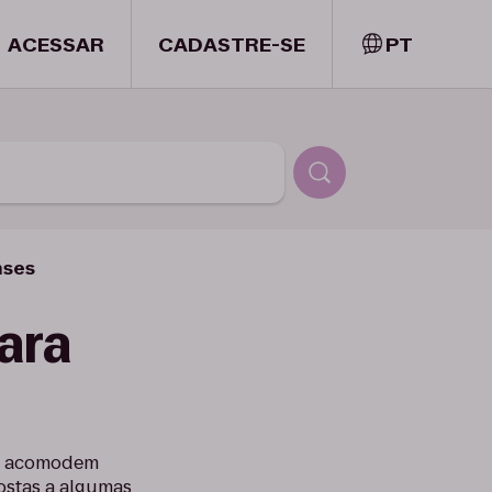
ACESSAR
CADASTRE-SE
PT
nses
para
tas acomodem
ostas a algumas