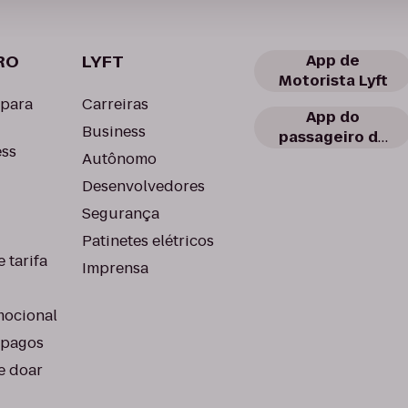
RO
LYFT
App de
Motorista Lyft
 para
Carreiras
App do
Business
passageiro da
ess
Lyft
Autônomo
Desenvolvedores
Segurança
Patinetes elétricos
 tarifa
Imprensa
ocional
-pagos
e doar