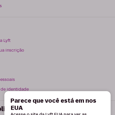
s
a Lyft
sua inscrição
pessoais
 de identidade
Parece que você está em nos
EUA
licativo
Acesse o site da Lyft EUA para ver as