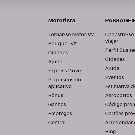
Motorista
PASSAGEI
Tornar-se motorista
Cadastre-se
viajar
Por que Lyft
Perfil Busin
Cidades
Cidades
Ajuda
Ajuda
Express Drive
Eventos
Requisitos do
aplicativo
Estimativa de
Bônus
Aeroportos
Ganhos
Código prom
Empregos
Cartões pré
Central
Arredondar 
Blog