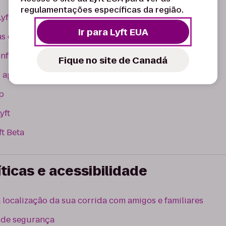
regulamentações específicas da região.
yft
Ir para Lyft EUA
s do aplicativo
figurações para software no telefone
Fique no site de Canadá
u app
pp
yft
t Beta
ticas e acessibilidade
localização da sua corrida com amigos e familiares
s de segurança