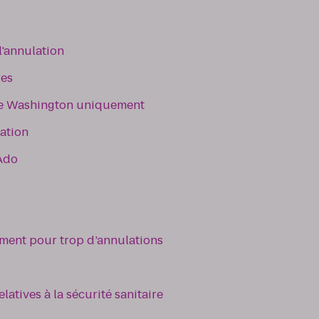
l'annulation
res
e Washington uniquement
ation
 Ado
sement pour trop d’annulations
latives à la sécurité sanitaire