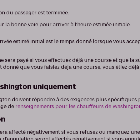
ion du passager est terminée.
r la bonne voie pour arriver à l'heure estimée initiale.
rrivée estimé initial est le temps donné lorsque vous acce
e sera payé si vous effectuez déjà une course et que la su
ant donné que vous faisiez déjà une course, vous étiez dé
ashington uniquement
ton doivent répondre à des exigences plus spécifiques p
page de
renseignements pour les chauffeurs de Washingto
on
sera affecté négativement si vous refusez ou manquez une
ux d'annulation seront affectés négativement si vous annul