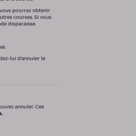
 vous pourrez obtenir
utres courses. Si vous
nde disparaisse.
as.
dez-lui d'annuler le
pouvez annuler. Ces
n.