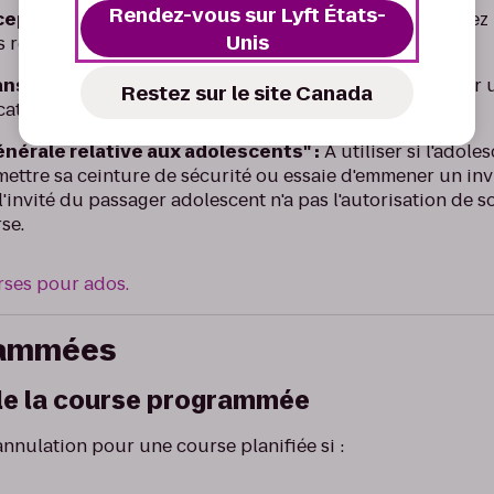
Rendez-vous sur Lyft États-
cepter une course Lyft Ado » :
À utiliser si vous recev
Unis
s retirer des préférences de course.
ns" :
Utilisez ceci si le passager semble trop jeune pour
Restez sur le site Canada
cation de sécurité pour le compte du tuteur.
énérale relative aux adolescents" :
À utiliser si l'adole
e mettre sa ceinture de sécurité ou essaie d'emmener un inv
 l'invité du passager adolescent n'a pas l'autorisation de 
se.
rses pour ados.
rammées
le la course programmée
annulation pour une course planifiée si :