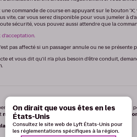
 une commande de course en appuyant sur le bouton 'X',
s vite, car vous serez disponible pour vous jumeler à d'a
 toute sécurité, vous pouvez aussi attendre que la comma
x d'acceptation.
'est pas affecté si un passager annule ou ne se présente p
te et vous dit qu'il n'a plus besoin d'être conduit, deman
n.
On dirait que vous êtes en les
endant une course ou si une règle a été enfreinte, vous 
et
n'auront pas d'incidence sur votre taux d'annulatio
États-Unis
Consultez le site web de Lyft États-Unis pour
ation :
les réglementations spécifiques à la région.