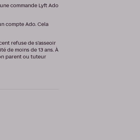
ez une commande Lyft Ado
 un compte Ado. Cela
scent refuse de s'asseoir
ité de moins de 13 ans. À
son parent ou tuteur