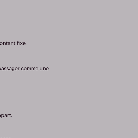
ntant fixe.
e passager comme une
part.