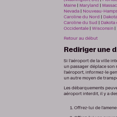
Maine
|
Maryland
|
Massac
Nevada
|
Nouveau-Hamps
Caroline du Nord
|
Dakot
Caroline du Sud
|
Dakota
Occidentale
|
Wisconsin
|
Retour au début
Rediriger une 
Si l’aéroport de la ville
un passager déplace son r
l'aéroport, informez-le ge
un autre moyen de transp
Les débarquements peuven
aéroport interdit, il y a d
Offrez-lui de l'amene