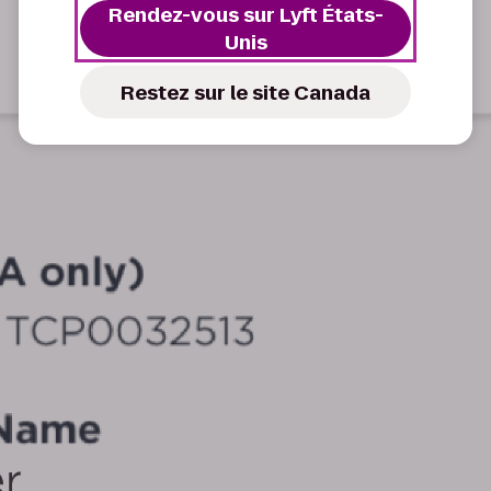
Rendez-vous sur Lyft États-
Unis
Restez sur le site Canada