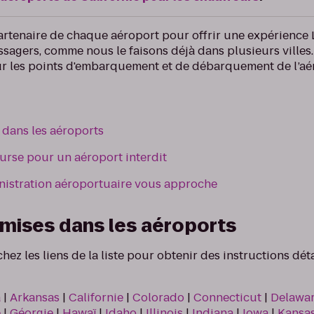
partenaire de chaque aéroport pour offrir une expérience L
ssagers, comme nous le faisons déjà dans plusieurs villes
 sur les points d'embarquement et de débarquement de l’aé
 dans les aéroports
urse pour un aéroport interdit
inistration aéroportuaire vous approche
mises dans les aéroports
hez les liens de la liste pour obtenir des instructions dét
a
|
Arkansas
|
Californie
|
Colorado
|
Connecticut
|
Delawa
e
|
Géorgie
|
Hawaï
|
Idaho
|
Illinois
|
Indiana
|
Iowa
|
Kansa