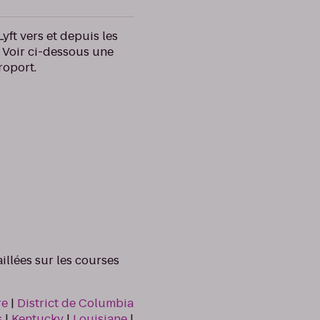
yft vers et depuis les
. Voir ci-dessous une
roport.
aillées sur les courses
re
|
District de Columbia
s
|
Kentucky
|
Louisiane
|