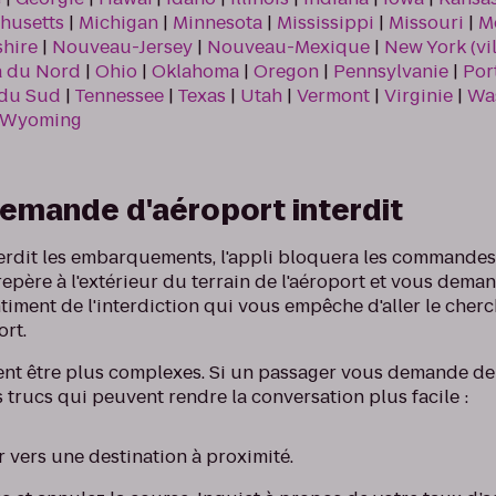
husetts
|
Michigan
|
Minnesota
|
Mississippi
|
Missouri
|
M
hire
|
Nouveau-Jersey
|
Nouveau-Mexique
|
New York (vil
a du Nord
|
Ohio
|
Oklahoma
|
Oregon
|
Pennsylvanie
|
Por
 du Sud
|
Tennessee
|
Texas
|
Utah
|
Vermont
|
Virginie
|
Wa
Wyoming
demande d'aéroport interdit
 interdit les embarquements, l'appli bloquera les command
epère à l'extérieur du terrain de l'aéroport et vous deman
ntiment de l'interdiction qui vous empêche d'aller le cherc
ort.
t être plus complexes. Si un passager vous demande de 
es trucs qui peuvent rendre la conversation plus facile :
r vers une destination à proximité.