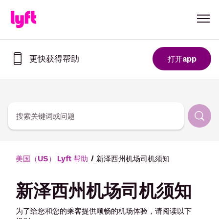
Skip to Content
更快获得帮助
打开app
在
Lyft
app
中
更
快
搜索关键词或问题
获
取
帮
助
美国（US） Lyft 帮助
新泽西州机场司机须知
新泽西州机场司机须知
为了给您和您的乘客提供顺畅的机场体验，请阅读以下